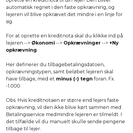
oprette en kreditnota til din lejer! Den bliver 
automatisk regnet i den faste opkrævning, og 
lejeren vil blive opkrævet det mindre i en linje for 
sig. 
For at oprette en kreditnota skal du klikke ind på 
lejeren --> 
Økonomi
 --> 
Opkrævninger
 --> 
+Ny
opkrævning
.
Her definerer du tilbagebetalingsdatoen, 
opkrævningstypen, samt beløbet lejeren skal 
have tilbage, med et
 minus (-) tegn
 foran. Fx. 
-1.000
Obs. Hvis kreditnotaen er større end lejers faste 
opkrævning, vil den ikke blive kørt sammen med 
Betalingsservice medmindre lejeren er tilmeldt. I 
det tilfælde vil du manuelt skulle sende pengene 
tilbage til lejer. 